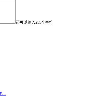
还可以输入
255
个字符
破…