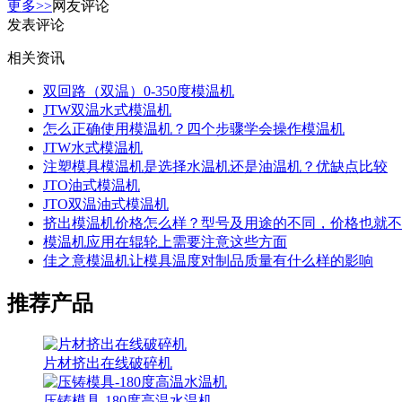
更多>>
网友评论
发表评论
相关资讯
双回路（双温）0-350度模温机
JTW双温水式模温机
怎么正确使用模温机？四个步骤学会操作模温机
JTW水式模温机
注塑模具模温机是选择水温机还是油温机？优缺点比较
JTO油式模温机
JTO双温油式模温机
挤出模温机价格怎么样？型号及用途的不同，价格也就不
模温机应用在辊轮上需要注意这些方面
佳之意模温机让模具温度对制品质量有什么样的影响
推荐产品
片材挤出在线破碎机
压铸模具-180度高温水温机