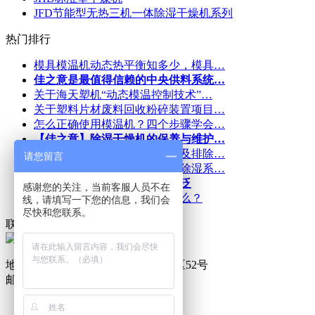
JFD节能型无热三机一体除湿干燥机系列
热门排行
模具模温机动态热平衡知多少，模具…
佳之意是最值得信赖的中央供料系统…
关于海天塑机“动态模温控制技术”…
关于塑料片材废料回收粉碎装置项目…
怎么正确使用模温机？四个步骤学会…
【佳之意】除湿干燥机的保养与维护…
佳之意中央供料系统出现故障及排除…
请您留言
17年深耕｜佳之意机械：一套除湿系…
佳之意的中央供料系统​应用广泛
感谢您的关注，当前客服人员不在
佳之意模温机的作用到底是什么？
线，请填写一下您的信息，我们会
尽快和您联系。
联系佳之意
地址：深圳市龙岗区横岗简龙工业区52号
邮箱：2668986098@qq.com
全自动喷油机